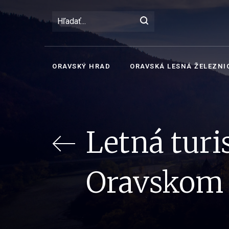
ORAVSKÝ HRAD
ORAVSKÁ LESNÁ ŽELEZNI
Letná turi
Oravskom