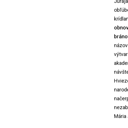
Juraja
obľúb
krídl
obnov
bráno
názov
výtva
akade
návšte
Hviez
narode
načerp
nezab
Mária