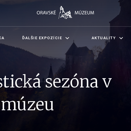
CA
ĎALŠIE EXPOZÍCIE
AKTUALITY
stická sezóna v
 múzeu