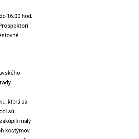
do 16.00 hod.
Prospektori
.
Cestovné
Oravského
hrady
iu, ktorá sa
odí sú
 zakúpili malý
ých kostýmov