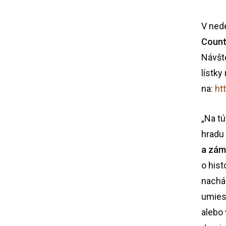
V ned
Count
Návšt
lístky
na:
ht
„Na tú
hradu
a zá
o hist
nachá
umiest
alebo