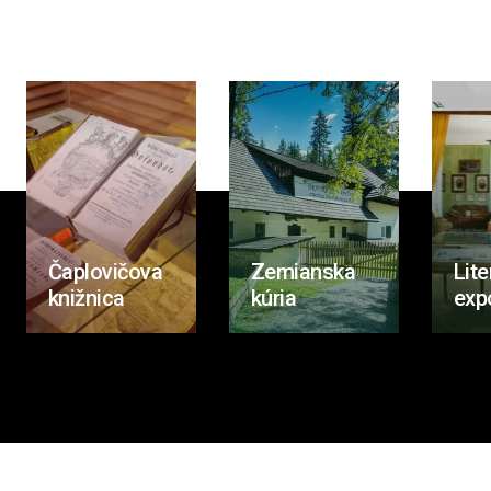
Čaplovičova
Zemianska
Lite
knižnica
kúria
exp