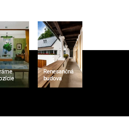
rárne
Renesančná
ozície
budova