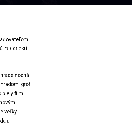
iaďovateľom
ú turistickú
 hrade nočná
s hradom gróf
biely film
lmovými
re veľký
edala