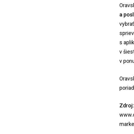
Oravs
a pos
vybra
sprie
s apli
v šie
v ponu
Oravs
poriad
Zdroj:
www.
mark