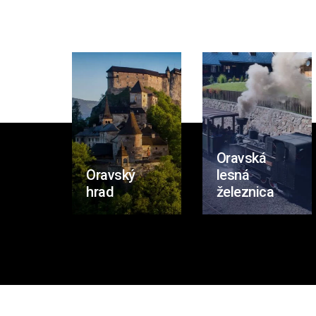
Oravská
Oravský
lesná
hrad
železnica