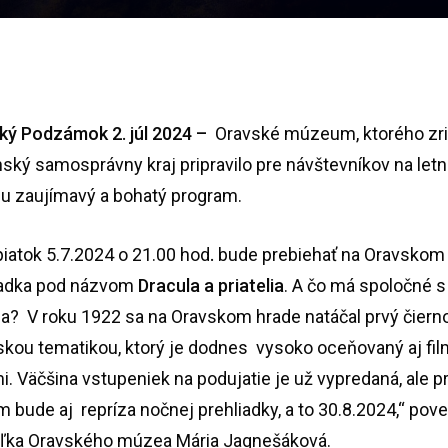
ký Podzámok 2. júl 2024
–
Oravské múzeum, ktorého zr
inský samosprávny kraj pripravilo pre návštevníkov na letn
u zaujímavý a bohatý program.
piatok 5.7.2024 o 21.00 hod
.
bude prebiehať na Oravskom
iadka pod názvom
Dracula a priatelia
. A čo má spoločné 
a? V roku 1922 sa na Oravskom hrade natáčal prvý čierno 
rskou tematikou, ktorý je dodnes vysoko oceňovaný aj fi
mi. Väčšina vstupeniek na podujatie je už vypredaná, ale p
 bude aj repríza nočnej prehliadky, a to 30.8.2024,“ pov
teľka Oravského múzea Mária Jagnešáková.