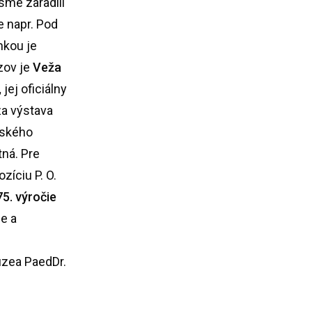
sme zaradili
e napr. Pod
nkou je
ázov je
Veža
,
jej oficiálny
a výstava
nského
tná. Pre
zíciu P. O.
75. výročie
ie a
úzea PaedDr.