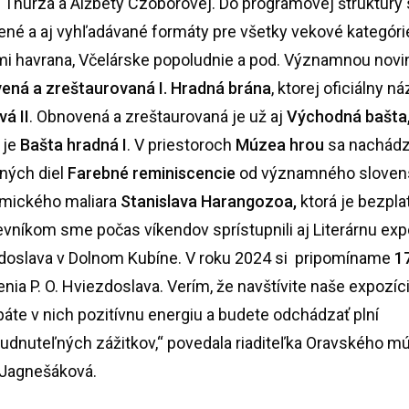
 Thurza a Alžbety Czoborovej. Do programovej štruktúry 
ené a aj vyhľadávané formáty pre všetky vekové kategóri
ami havrana, Včelárske popoludnie a pod. Významnou novi
ená a zreštaurovaná
I. Hradná brána
, ktorej oficiálny n
vá II
. Obnovená a zreštaurovaná je už aj
Východná bašta
 je
Bašta hradná I
. V priestoroch
Múzea hrou
sa nachádz
rných diel
Farebné reminiscencie
od významného slove
mického maliara
Stanislava Harangozoa,
ktorá je bezpla
vníkom sme počas víkendov sprístupnili aj Literárnu expo
doslava v Dolnom Kubíne. V roku 2024 si pripomíname
1
nia P. O. Hviezdoslava. Verím, že navštívite naše expozíc
áte v nich pozitívnu energiu a budete odchádzať plní
udnuteľných zážitkov,“ povedala riaditeľka Oravského m
 Jagnešáková.