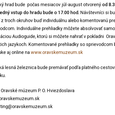
ký hrad bude počas mesiacov júl-august otvorený
od 8.3
ledný vstup do hradu
bude o 17.00 hod.
Návštevníci si b
ť z troch okruhov buď individuálnu alebo komentovanú pr
vodcom. Individuálne prehliadky môžete absolvovať sam
káciou Audioguide, ktorú si môžete nahrať v pokladni Or
stich jazykoch. Komentované prehliadky so sprievodcom
ke aj online na
www.oravskemuzeum.sk
ká lesná železnica bude premávať podľa platného cesto
ku.
Oravské múzeum P. O. Hviezdoslava
oravskemuzeum.sk
eting@oravskemuzeum.sk