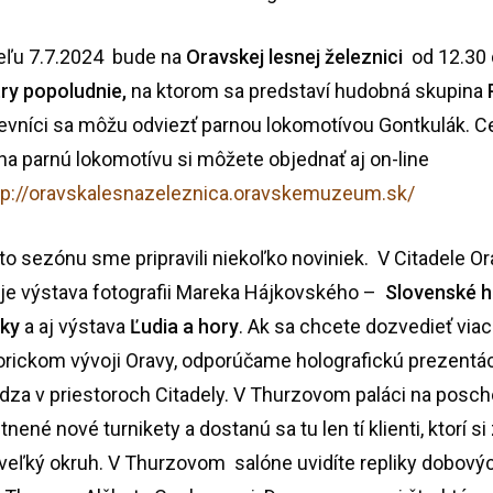
eľu 7.7.2024 bude na
Oravskej lesnej železnici
od 12.30 
ry popoludnie,
na ktorom sa predstaví hudobná skupina
evníci sa môžu odviezť parnou lokomotívou Gontkulák. 
 na parnú lokomotívu si môžete objednať aj on-line
tp://oravskalesnazeleznica.oravskemuzeum.sk/
to sezónu sme pripravili niekoľko noviniek. V Citadele 
 je výstava fotografii Mareka Hájkovského –
Slovenské 
mky
a
aj výstava
Ľudia a hory
. Ak sa chcete dozvedieť viac
orickom vývoji Oravy, odporúčame holografickú prezentác
dza v priestoroch Citadely. V Thurzovom paláci na posch
nené nové turnikety a dostanú sa tu len tí klienti, ktorí si
 veľký okruh. V Thurzovom salóne uvidíte repliky dobov