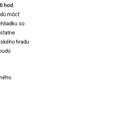
0 hod.
udú môcť
ehliadku so
ostatne
avského hradu
 budú
vného