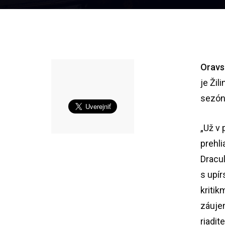
Oravs
je Žil
sezón
„Už v 
prehl
Dracul
s upí
kritik
záujem
riadi