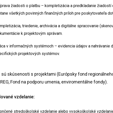
íprava žiadosti o platbu – kompletizácia a predkladanie žiadostí 
átane všetkých povinných finančných príloh pre poskytovateľa dot
mpletizácia, triedenie, archivácia a digitálne spracovanie (skeno
kumentácie k projektovým správam.
áca v informačných systémoch – evidencia údajov a nahrávanie
ecifických projektových systémov.
é sú skúsenosti s projektami (Európsky fond regionálneho
REG, Fond na podporu umenia, enviromentálne fondy).
ované vzdelanie:
ončené stredoškolské vzdelanie alebo vysokoškolské vzdelani