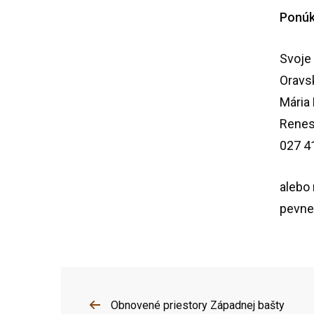
Ponúk
Svoje 
Oravs
Mária
Renes
027 4
alebo
pevne
Obnovené priestory Západnej bašty