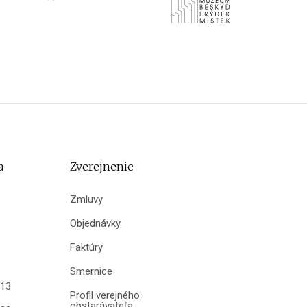
a
Zverejnenie
Zmluvy
Objednávky
Faktúry
Smernice
013
Profil verejného
obstarávateľa