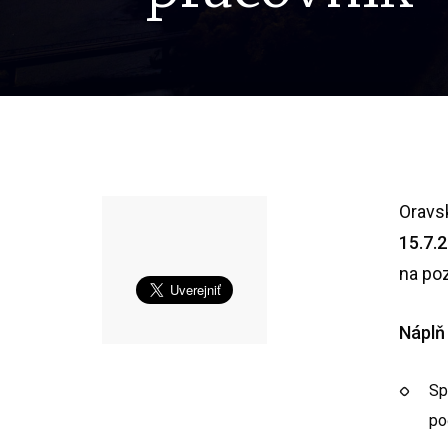
Oravs
15.7.
na po
Náplň
Sp
po