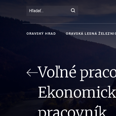
ORAVSKÝ HRAD
ORAVSKÁ LESNÁ ŽELEZNI
Voľné prac
Ekonomicko
pracovník