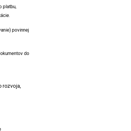
o platbu,
ácie.
vanie) povinnej
 dokumentov do
 rozvoja,
e