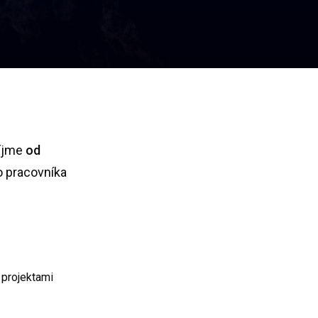
ríjme
od
 pracovníka
 projektami