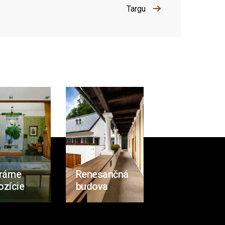
Targu
rárne
Renesančná
ozície
budova