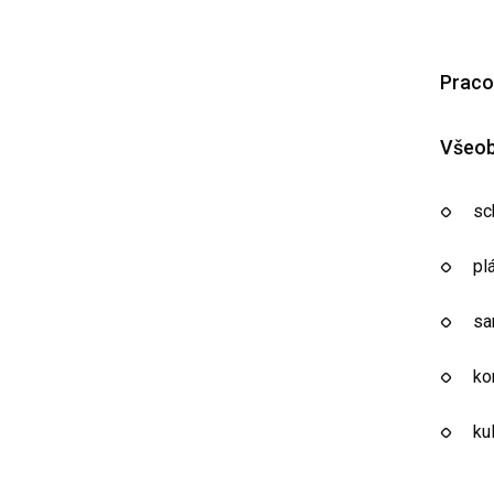
Praco
Všeob
sc
pl
sa
ko
ku