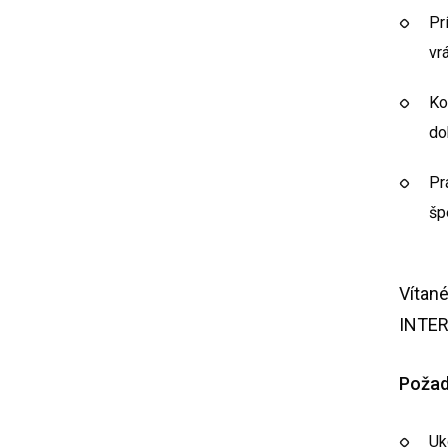
Pr
vr
Ko
do
Pr
šp
Vítan
INTER
Požad
Uk