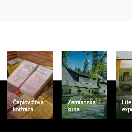
Čaplovičova
Zemianska
Lite
knižnica
kúria
exp