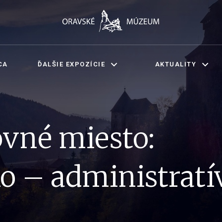
CA
ĎALŠIE EXPOZÍCIE
AKTUALITY
ovné miesto:
 – administratí