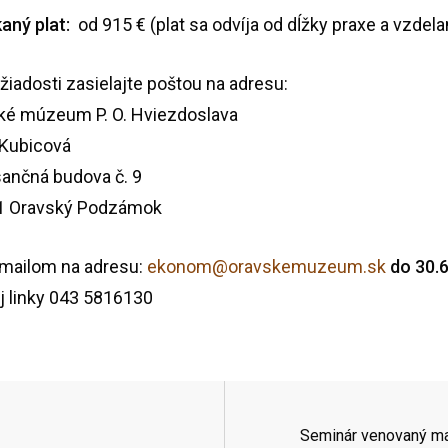
aný plat:
od 915 € (plat sa odvíja od dĺžky praxe a vzdelan
žiadosti zasielajte poštou na adresu:
ké múzeum P. O. Hviezdoslava
 Kubicová
ančná budova č. 9
1 Oravský Podzámok
 mailom na adresu:
ekonom@oravskemuzeum.sk
do 30.
j linky 043 5816130
Seminár venovaný ma