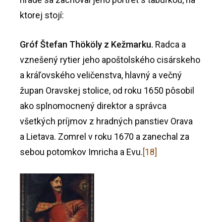
ktorej stojí:
Gróf Štefan
Thököly z
Kežmarku.
Radca a
vznešený rytier jeho apoštolského cisárskeho
a kráľovského veličenstva, hlavný a večný
župan Oravskej stolice, od roku 1650 pôsobil
ako splnomocnený direktor a správca
všetkých príjmov z hradných panstiev Orava
a Lietava. Zomrel v roku 1670 a zanechal za
sebou potomkov Imricha a Evu.
[18]