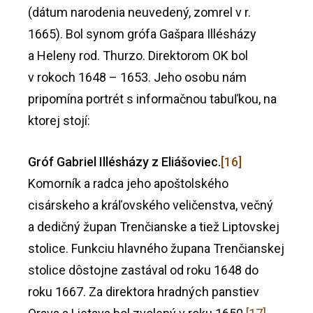
(dátum narodenia neuvedený, zomrel v r.
1665). Bol synom grófa Gašpara Illésházy
a Heleny rod. Thurzo. Direktorom OK bol
v rokoch 1648 – 1653. Jeho osobu nám
pripomína portrét s informačnou tabuľkou, na
ktorej stojí:
Gróf Gabriel Illésházy z Eliášoviec.
[16]
Komorník a radca jeho apoštolského
cisárskeho a kráľovského veličenstva, večný
a dedičný župan Trenčianske a tiež Liptovskej
stolice. Funkciu hlavného župana Trenčianskej
stolice dôstojne zastával od roku 1648 do
roku 1667. Za direktora hradných panstiev