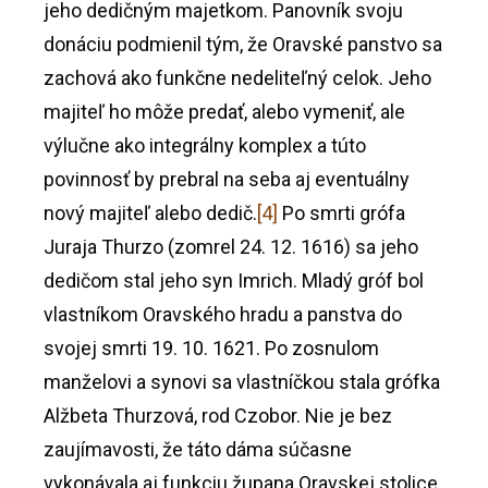
jeho dedičným majetkom. Panovník svoju
donáciu podmienil tým, že Oravské panstvo sa
zachová ako funkčne nedeliteľný celok. Jeho
majiteľ ho môže predať, alebo vymeniť, ale
výlučne ako integrálny komplex a túto
povinnosť by prebral na seba aj eventuálny
nový majiteľ alebo dedič.
[4]
Po smrti grófa
Juraja Thurzo (zomrel 24. 12. 1616) sa jeho
dedičom stal jeho syn Imrich. Mladý gróf bol
vlastníkom Oravského hradu a panstva do
svojej smrti 19. 10. 1621. Po zosnulom
manželovi a synovi sa vlastníčkou stala grófka
Alžbeta Thurzová, rod Czobor. Nie je bez
zaujímavosti, že táto dáma súčasne
vykonávala aj funkciu župana Oravskej stolice