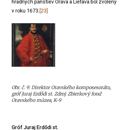
hradných panstiev Orava a Lietava bol zvolený
v roku 1673.
[23]
Obr. č. 9: Direktor Oravského komposesorátu,
gróf Juraj Erdődi st. Zdroj: Zbierkový fond
Oravského múzea, K-9
Gróf Juraj
Erdődi
st.