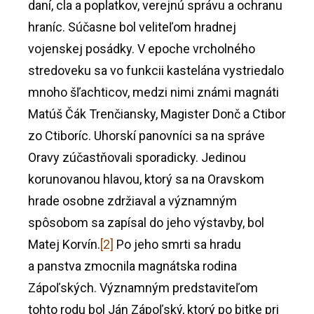
daní, cla a poplatkov, verejnú správu a ochranu
hraníc. Súčasne bol veliteľom hradnej
vojenskej posádky. V epoche vrcholného
stredoveku sa vo funkcii kastelána vystriedalo
mnoho šľachticov, medzi nimi známi magnáti
Matúš Čák Trenčiansky, Magister Donč a Ctibor
zo Ctiboríc. Uhorskí panovníci sa na správe
Oravy zúčastňovali sporadicky. Jedinou
korunovanou hlavou, ktorý sa na Oravskom
hrade osobne zdržiaval a významným
spôsobom sa zapísal do jeho výstavby, bol
Matej Korvín.
[2]
Po jeho smrti sa hradu
a panstva zmocnila magnátska rodina
Zápoľských. Významným predstaviteľom
tohto rodu bol Ján Zápoľský, ktorý po bitke pri