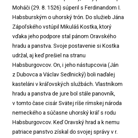
Moháči (29. 8. 1526) súperil s Ferdinandom I.
Habsburským o uhorský trón. Do služieb Jána
Zápoľského vstúpil Mikuláš Kostka, ktorý
vďaka jeho podpore stal pánom Oravského
hradu a panstva. Svoje postavenie si Kostka
udržal, aj keď prešiel na stranu
Habsburgovcov. On, i jeho nástupcovia (Ján
z Dubovca a Václav Sedlnický) boli naďalej
kasteláni v kráľovských službách. Vlastníkom
hradu a panstva de jure bol stále panovník,
v tomto čase cisár Svätej ríše rímskej národa
nemeckého a súčasne uhorský kráľ s rodu
Habsburgovcov. Keď Oravský hrad a k nemu
patriace panstvo získal do svojej správy v r.