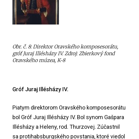
Obr. č. 8: Direktor Oravského komposesorátu,
gróf Juraj Illésházy IV. Zdroj: Zbierkový fond
Oravského múzea, K-8
Gróf Juraj
Illésházy IV.
Piatym direktorom Oravského komposesorátu
bol Gróf Juraj Illésházy IV. Bol synom Gašpara
Illésházy a Heleny, rod. Thurzovej. Zúčastnil
sa protihabsburgského povstania, ktoré viedol