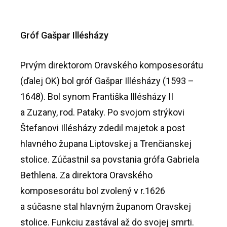
Gróf Gašpar Illésházy
Prvým direktorom Oravského komposesorátu
(ďalej OK) bol gróf Gašpar Illésházy (1593 –
1648). Bol synom Františka Illésházy II
a Zuzany, rod. Pataky. Po svojom strýkovi
Štefanovi Illésházy zdedil majetok a post
hlavného župana Liptovskej a Trenčianskej
stolice. Zúčastnil sa povstania grófa Gabriela
Bethlena. Za direktora Oravského
komposesorátu bol zvolený v r.1626
a súčasne stal hlavným županom Oravskej
stolice. Funkciu zastával až do svojej smrti.