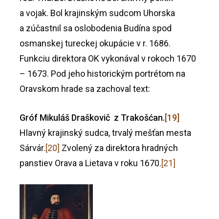
a vojak. Bol krajinským sudcom Uhorska
a zúčastnil sa oslobodenia Budína spod
osmanskej tureckej okupácie v r. 1686.
Funkciu direktora OK vykonával v rokoch 1670
– 1673. Pod jeho historickým portrétom na
Oravskom hrade sa zachoval text:
Gróf Mikuláš Draškovič z Trakošćan.
[19]
Hlavný krajinský sudca, trvalý mešťan mesta
Sárvár.
[20]
Zvolený za direktora hradných
panstiev Orava a Lietava v roku 1670.
[21]