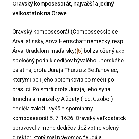
Oravský komposesorát, najväčší a jediný
veľkostatok na Orave
Oravský komposesorát (Compossessio de
Arva latinsky, Arwa Herrschaft nemecky, resp.
Árvai Uradalom maďarsky)
[6]
bol založený ako
spoločný podnik dedičov bývalého uhorského
palatína, grófa Juraja Thurzu z Betľanoviec,
ktorými boli jeho potomkovia po meči i po
praslici. Po smrti grófa Juraja, jeho syna
Imricha a manželky Alžbety (rod. Czobor)
dedičia založili vyššie spomínaný
komposesorát 5. 7. 1626. Oravský veľkostatok
spravoval v mene dedičov doživotne volený
direktor, ktorý mal právomoc feudála