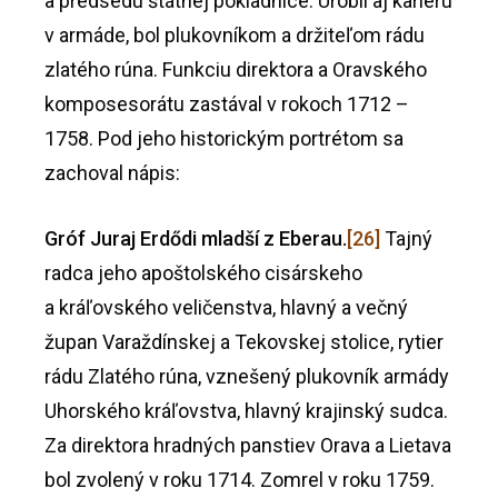
a predsedu štátnej pokladnice. Urobil aj kariéru
v armáde, bol plukovníkom a držiteľom rádu
zlatého rúna. Funkciu direktora a Oravského
komposesorátu zastával v rokoch 1712 –
1758. Pod jeho historickým portrétom sa
zachoval nápis:
Gróf Juraj
Erdődi
mladší z Eberau.
[26]
Tajný
radca jeho apoštolského cisárskeho
a kráľovského veličenstva, hlavný a večný
župan Varaždínskej a Tekovskej stolice, rytier
rádu Zlatého rúna, vznešený plukovník armády
Uhorského kráľovstva, hlavný krajinský sudca.
Za direktora hradných panstiev Orava a Lietava
bol zvolený v roku 1714. Zomrel v roku 1759.