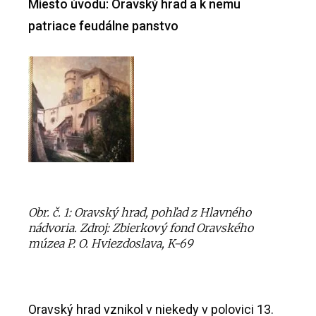
Miesto úvodu:
Oravský hrad a k nemu
patriace feudálne panstvo
Obr. č. 1: Oravský hrad, pohľad z Hlavného
nádvoria. Zdroj: Zbierkový fond Oravského
múzea P. O. Hviezdoslava, K-69
Oravský hrad vznikol v niekedy v polovici 13.