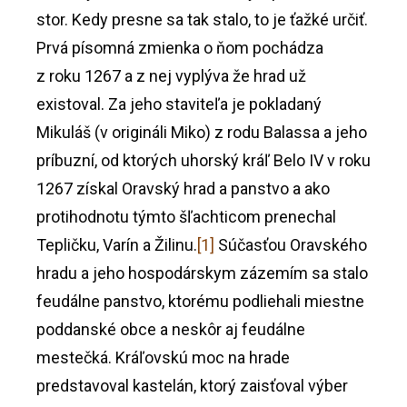
stor. Kedy presne sa tak stalo, to je ťažké určiť.
Prvá písomná zmienka o ňom pochádza
z roku 1267 a z nej vyplýva že hrad už
existoval. Za jeho staviteľa je pokladaný
Mikuláš (v origináli Miko) z rodu Balassa a jeho
príbuzní, od ktorých uhorský kráľ Belo IV v roku
1267 získal Oravský hrad a panstvo a ako
protihodnotu týmto šľachticom prenechal
Tepličku, Varín a Žilinu.
[1]
Súčasťou Oravského
hradu a jeho hospodárskym zázemím sa stalo
feudálne panstvo, ktorému podliehali miestne
poddanské obce a neskôr aj feudálne
mestečká. Kráľovskú moc na hrade
predstavoval kastelán, ktorý zaisťoval výber