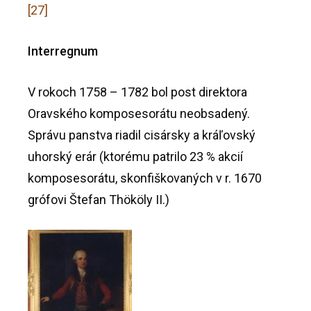
[27]
Interregnum
V rokoch 1758 – 1782 bol post direktora
Oravského komposesorátu neobsadený.
Správu panstva riadil cisársky a kráľovský
uhorský erár (ktorému patrilo 23 % akcií
komposesorátu, skonfiškovaných v r. 1670
grófovi Štefan Thököly II.)