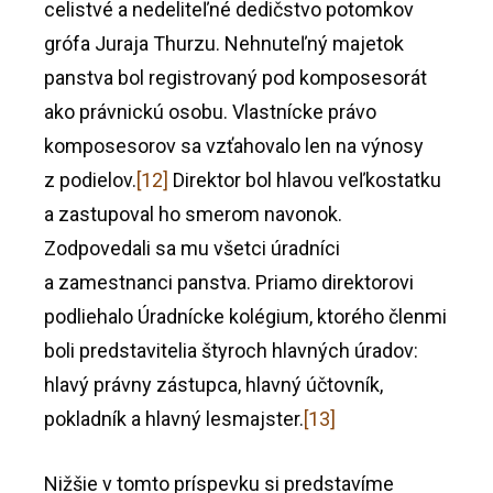
celistvé a nedeliteľné dedičstvo potomkov
grófa Juraja Thurzu. Nehnuteľný majetok
panstva bol registrovaný pod komposesorát
ako právnickú osobu. Vlastnícke právo
komposesorov sa vzťahovalo len na výnosy
z podielov.
[12]
Direktor bol hlavou veľkostatku
a zastupoval ho smerom navonok.
Zodpovedali sa mu všetci úradníci
a zamestnanci panstva. Priamo direktorovi
podliehalo Úradnícke kolégium, ktorého členmi
boli predstavitelia štyroch hlavných úradov:
hlavý právny zástupca, hlavný účtovník,
pokladník a hlavný lesmajster.
[13]
Nižšie v tomto príspevku si predstavíme