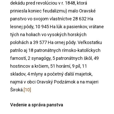
dekádu pred revolúciou v r. 1848, ktorá
priniesla koniec feudalizmu) malo Oravské
panstvo vo svojom vlastníctve 28 632 Ha
lesnej pôdy, 10 945 Ha lúk a pasienkov, vrátane
tých na holiach vo vysokých horských
polohách a 39 577 Ha ornej pôdy. Veľkostatku
patrilo aj 18 patronátnych rímsko-katolíckych
farností, 2 synagógy, 5 patronátnych škôl, 49
hostincov a krčiem, 51 horární, 9 píl, 11
skladov, 4 mlyny a početný ďalší majetok,
najmä v obci Oravský Podzámok a na majeri
Široká.
[10]
Vedenie a správa panstva