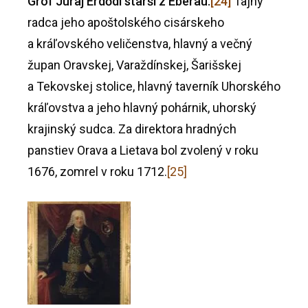
Gróf Juraj
Erdődi
starší z Eberau.
[24]
Tajný
radca jeho apoštolského cisárskeho
a kráľovského veličenstva, hlavný a večný
župan Oravskej, Varaždínskej, Šarišskej
a Tekovskej stolice, hlavný taverník Uhorského
kráľovstva a jeho hlavný pohárnik, uhorský
krajinský sudca. Za direktora hradných
panstiev Orava a Lietava bol zvolený v roku
1676, zomrel v roku 1712.
[25]