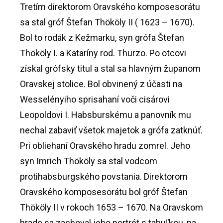
Tretím direktorom Oravského komposesorátu
sa stal gróf Štefan Thököly II ( 1623 – 1670).
Bol to rodák z Kežmarku, syn grófa Štefan
Thököly I. a Kataríny rod. Thurzo. Po otcovi
získal grófsky titul a stal sa hlavným županom
Oravskej stolice. Bol obvinený z účasti na
Wesselényiho sprisahaní voči cisárovi
Leopoldovi I. Habsburskému a panovník mu
nechal zabaviť všetok majetok a grófa zatknúť.
Pri obliehaní Oravského hradu zomrel. Jeho
syn Imrich Thököly sa stal vodcom
protihabsburgského povstania. Direktorom
Oravského komposesorátu bol gróf Štefan
Thököly II v rokoch 1653 – 1670. Na Oravskom
hrade sa zachoval jeho portrét s tabuľkou, na