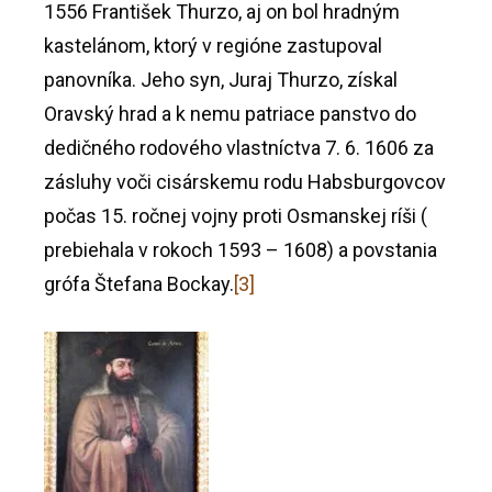
1556 František Thurzo, aj on bol hradným
kastelánom, ktorý v regióne zastupoval
panovníka. Jeho syn, Juraj Thurzo, získal
Oravský hrad a k nemu patriace panstvo do
dedičného rodového vlastníctva 7. 6. 1606 za
zásluhy voči cisárskemu rodu Habsburgovcov
počas 15. ročnej vojny proti Osmanskej ríši (
prebiehala v rokoch 1593 – 1608) a povstania
grófa Štefana Bockay.
[3]