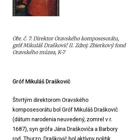
Obr. č. 7: Direktor Oravského komposesorátu,
gróf Mikuláš Draškovič II. Zdroj: Zbierkový fond
Oravského múzea, K-7
Gróf Mikuláš Draškovič
Štvrtým direktorom Oravského
komposesorátu bol Gróf Mikuláš Draškovič
(dátum narodenia neuvedený, zomrel v r.
1687), syn grófa Jána Draškoviča a Barbory
rod. Thurzo. Draškovič bol aktívny politik