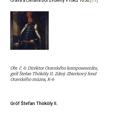
Orava a Lietava bol zvolený v roku 1650.
[17]
Obr. č. 6: Direktor Oravského komposesorátu,
gróf Štefan Thököly II. Zdroj: Zbierkový fond
Oravského múzea, K-6
Gróf Štefan
Thököly
II.