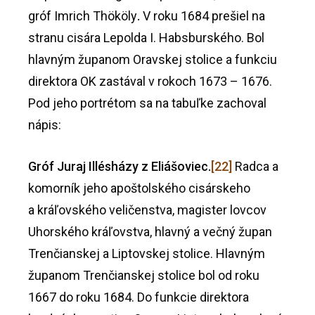
gróf Imrich Thököly
.
V roku 1684 prešiel na
stranu cisára Lepolda I. Habsburského. Bol
hlavným županom Oravskej stolice a funkciu
direktora OK zastával v rokoch 1673 – 1676.
Pod jeho portrétom sa na tabuľke zachoval
nápis:
Gróf Juraj
Illésházy
z Eliášoviec.
[22]
Radca a
komorník jeho apoštolského cisárskeho
a kráľovského veličenstva, magister lovcov
Uhorského kráľovstva, hlavný a večný župan
Trenčianskej a Liptovskej stolice. Hlavným
županom Trenčianskej stolice bol od roku
1667 do roku 1684. Do funkcie direktora