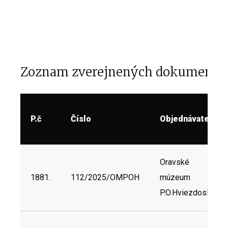
Zoznam zverejnených dokumento
P.č
Číslo
Objednávateľ
Oravské
1881.
112/2025/OMPOH
múzeum
P.O.Hviezdoslava