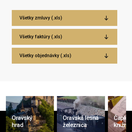
Všetky zmluvy (.xls)
Všetky faktúry (.xls)
Všetky objednávky (.xls)
Oravský
Oravská lesná
Čaplov
hrad
železnica
knižnic