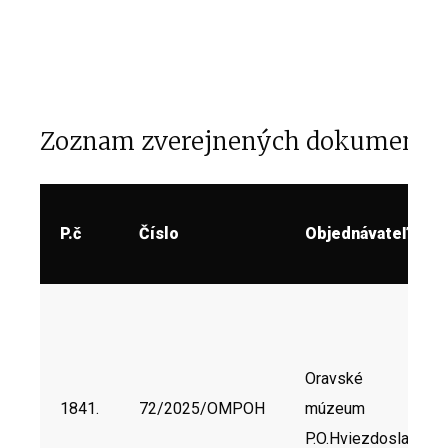
Zoznam zverejnených dokumento
P.č
Číslo
Objednávateľ
Oravské
1841.
72/2025/OMPOH
múzeum
P.O.Hviezdoslava