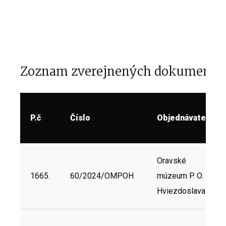
Zoznam zverejnených dokumento
P.č
Číslo
Objednávateľ
Oravské
1665.
60/2024/OMPOH
múzeum P. O.
Hviezdoslava