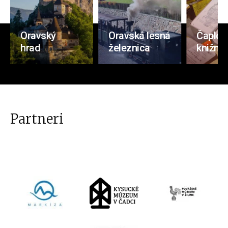
Oravský
Oravská lesná
Čaplov
hrad
železnica
knižnic
Partneri