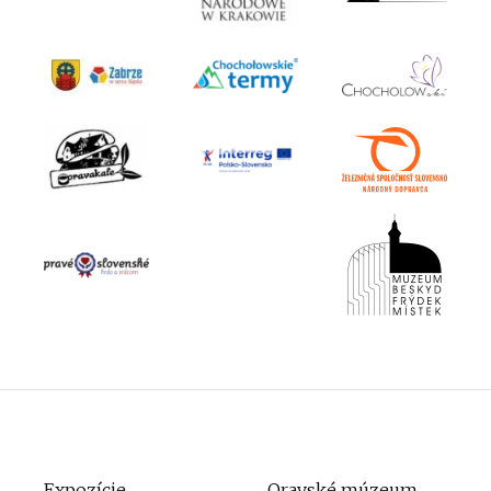
Expozície
Oravské múzeum