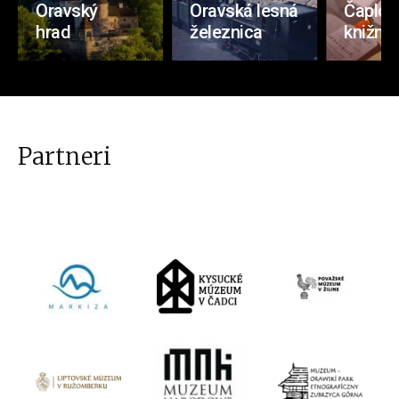
Oravský
Oravská lesná
Čaplov
hrad
železnica
knižnic
Partneri