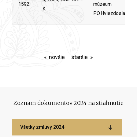
1592.
múzeum
K
P.O.Hviezdoslava
novšie
staršie
Zoznam dokumentov 2024 na stiahnutie
Všetky zmluvy 2024