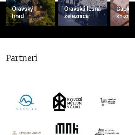
Oravský
Oravská lesná
Čaplov
hrad
železnica
knižnic
Partneri